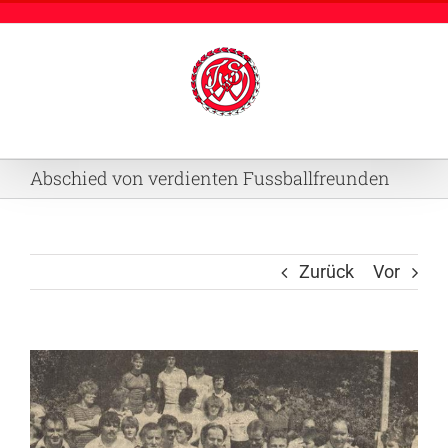
Zum
Inhalt
springen
Abschied von verdienten Fussballfreunden
Zurück
Vor
Zeige
grösseres
Bild