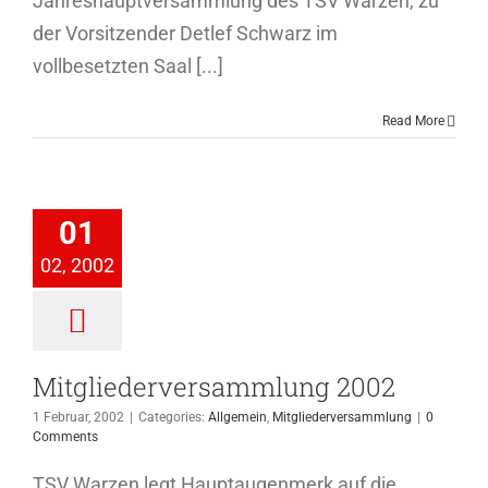
Jahreshauptversammlung des TSV Warzen, zu
der Vorsitzender Detlef Schwarz im
vollbesetzten Saal [...]
Read More
iederversammlung
2002
01
Allgemein
02, 2002
ederversammlung
Mitgliederversammlung 2002
1 Februar, 2002
|
Categories:
Allgemein
,
Mitgliederversammlung
|
0
Comments
TSV Warzen legt Hauptaugenmerk auf die