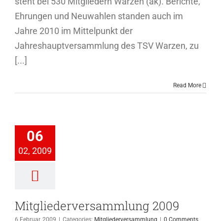
steht bei 530 Mitgliedern Warzen (ak). Berichte,
Ehrungen und Neuwahlen standen auch im
Jahre 2010 im Mittelpunkt der
Jahreshauptversammlung des TSV Warzen, zu
[...]
Read More
iederversammlung
06
2009
02, 2009
ederversammlung
Mitgliederversammlung 2009
6 Februar, 2009
|
Categories:
Mitgliederversammlung
|
0 Comments