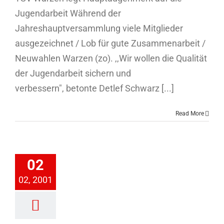
Jugendarbeit Während der
Jahreshauptversammlung viele Mitglieder
ausgezeichnet / Lob für gute Zusammenarbeit /
Neuwahlen Warzen (zo). ,,Wir wollen die Qualität
der Jugendarbeit sichern und
verbessern", betonte Detlef Schwarz [...]
Read More
iederversammlung
2001
02
Allgemein
02, 2001
ederversammlung