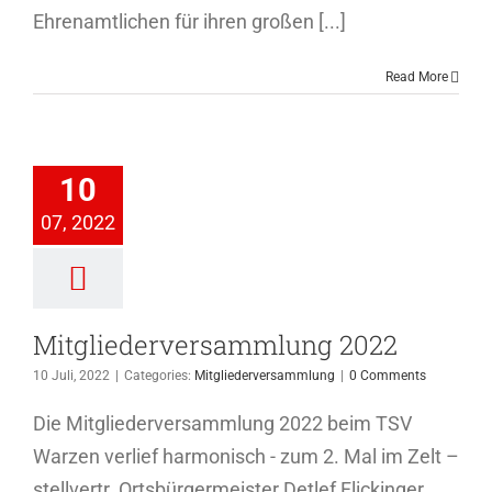
Ehrenamtlichen für ihren großen [...]
Read More
iederversammlung
10
2022
07, 2022
ederversammlung
Mitgliederversammlung 2022
10 Juli, 2022
|
Categories:
Mitgliederversammlung
|
0 Comments
Die Mitgliederversammlung 2022 beim TSV
Warzen verlief harmonisch - zum 2. Mal im Zelt –
stellvertr. Ortsbürgermeister Detlef Flickinger