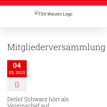
Zum
Inhalt
springen
Mitgliederversammlung
ef Schwarz
ört als
04
inschef auf
03, 2025
ederversammlung
Detlef Schwarz hört als
Vereinschef auf