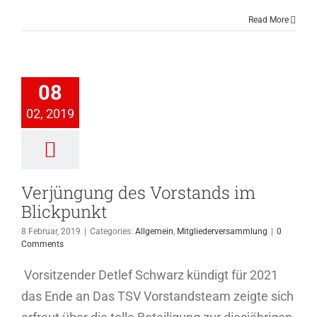
Read More
üngung des
stands im
08
ickpunkt
02, 2019
Allgemein
ederversammlung
Verjüngung des Vorstands im
Blickpunkt
8 Februar, 2019
|
Categories:
Allgemein
,
Mitgliederversammlung
|
0
Comments
Vorsitzender Detlef Schwarz kündigt für 2021
das Ende an Das TSV Vorstandsteam zeigte sich