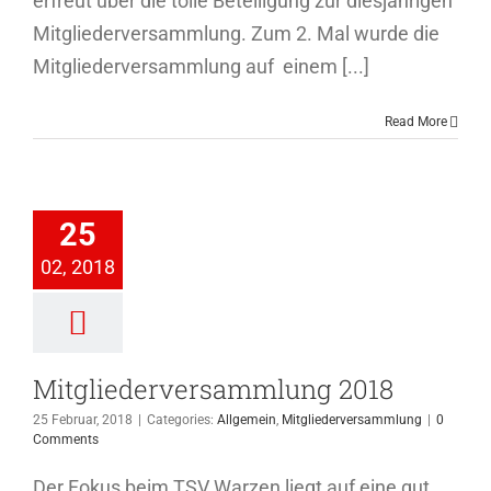
erfreut über die tolle Beteiligung zur diesjährigen
Mitgliederversammlung. Zum 2. Mal wurde die
Mitgliederversammlung auf einem [...]
Read More
iederversammlung
2018
25
Allgemein
02, 2018
ederversammlung
Mitgliederversammlung 2018
25 Februar, 2018
|
Categories:
Allgemein
,
Mitgliederversammlung
|
0
Comments
Der Fokus beim TSV Warzen liegt auf eine gut