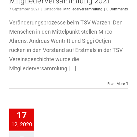
Mitgliederversammlung 2021
7 September, 2021
|
Categories:
Mitgliederversammlung
|
0 Comments
Veränderungsprozesse beim TSV Warzen: Den
Menschen in den Mittelpunkt stellen Mirco
Ahrens, Andreas Wentritt und Siggi Oetjen
rücken in den Vorstand auf Erstmals in der TSV
Vereinsgeschichte wurde die
Mitgliederversammlung [...]
Read More
iederversammlung
2021
17
Allgemein
12, 2020
ederversammlung