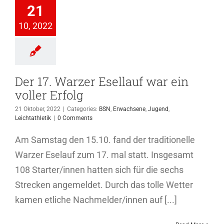
auf war ein
21
ler Erfolg
10, 2022
wachsene
Jugend
ichtathletik
Der 17. Warzer Esellauf war ein
voller Erfolg
21 Oktober, 2022
|
Categories:
BSN
,
Erwachsene
,
Jugend
,
Leichtathletik
|
0 Comments
Am Samstag den 15.10. fand der traditionelle
Warzer Eselauf zum 17. mal statt. Insgesamt
108 Starter/innen hatten sich für die sechs
Strecken angemeldet. Durch das tolle Wetter
kamen etliche Nachmelder/innen auf [...]