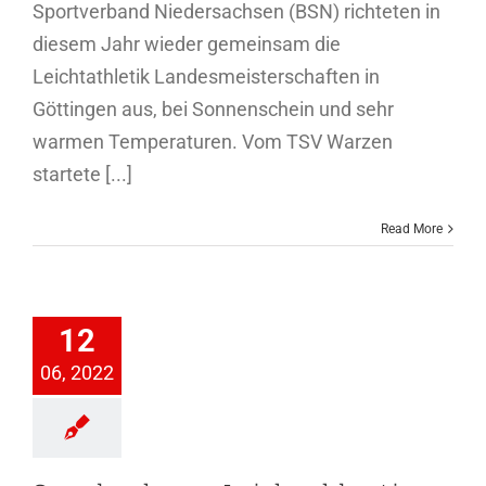
Sportverband Niedersachsen (BSN) richteten in
diesem Jahr wieder gemeinsam die
Leichtathletik Landesmeisterschaften in
Göttingen aus, bei Sonnenschein und sehr
warmen Temperaturen. Vom TSV Warzen
startete [...]
Read More
tlerehrung
tathlet / in
Jahres 2021
12
Kinder und
06, 2022
Jugend
SN
Jugend