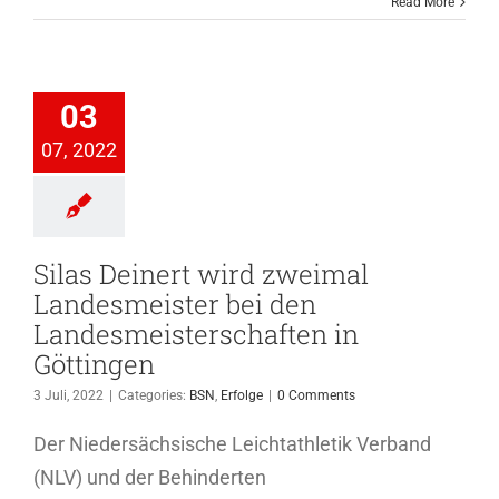
Read More
as Deinert
d zweimal
desmeister
03
bei den
07, 2022
smeisterschaften
Göttingen
BSN
Erfolge
Silas Deinert wird zweimal
Landesmeister bei den
Landesmeisterschaften in
Göttingen
3 Juli, 2022
|
Categories:
BSN
,
Erfolge
|
0 Comments
Der Niedersächsische Leichtathletik Verband
(NLV) und der Behinderten