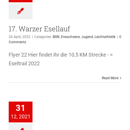
17. Warzer Esellauf
26 April, 2022
|
Categories:
BSN
,
Erwachsene
,
Jugend
,
Leichtathletik
|
0
Comments
Flyer 22 Hier findet ihr die 10,5 KM Strecke - >
Eseltrail 2022
Read More
abzeichensaison
2021
31
wachsene
Jugend
12, 2021
ichtathletik