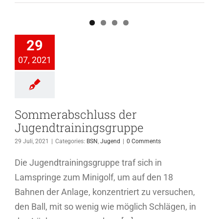
erabschluss
der
29
dtrainingsgruppe
07, 2021
SN
Jugend
Sommerabschluss der
Jugendtrainingsgruppe
29 Juli, 2021
|
Categories:
BSN
,
Jugend
|
0 Comments
Die Jugendtrainingsgruppe traf sich in
Lamspringe zum Minigolf, um auf den 18
Bahnen der Anlage, konzentriert zu versuchen,
den Ball, mit so wenig wie möglich Schlägen, in