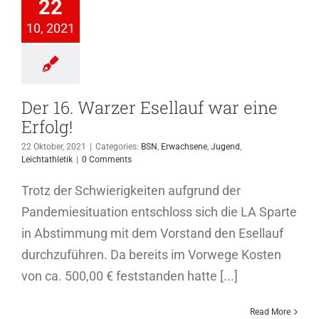
22
Erfolg!
10, 2021
wachsene
Jugend
ichtathletik
Der 16. Warzer Esellauf war eine
Erfolg!
22 Oktober, 2021
|
Categories:
BSN
,
Erwachsene
,
Jugend
,
Leichtathletik
|
0 Comments
Trotz der Schwierigkeiten aufgrund der
Pandemiesituation entschloss sich die LA Sparte
in Abstimmung mit dem Vorstand den Esellauf
durchzuführen. Da bereits im Vorwege Kosten
von ca. 500,00 € feststanden hatte [...]
Read More