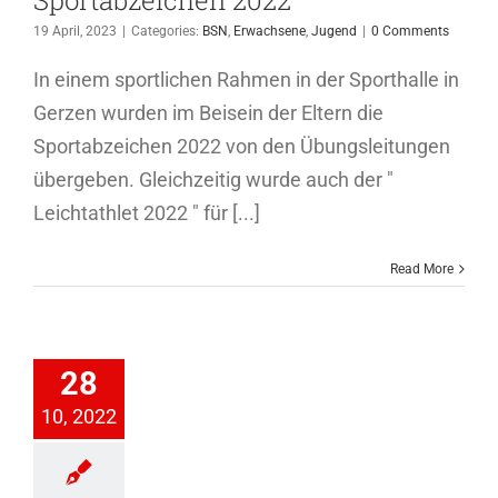
Sportabzeichen 2022
19 April, 2023
|
Categories:
BSN
,
Erwachsene
,
Jugend
|
0 Comments
In einem sportlichen Rahmen in der Sporthalle in
Gerzen wurden im Beisein der Eltern die
Sportabzeichen 2022 von den Übungsleitungen
übergeben. Gleichzeitig wurde auch der "
Leichtathlet 2022 " für [...]
Read More
rtrainigszeiten
28
dleichathletik
10, 2022
SN
Jugend