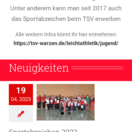
Unter anderem kann man seit 2017 auch
das Sportabzeichen beim TSV erwerben
Alle weitern Infos könnt ihr hier entnehmen:
https://tsv-warzen.de/leichtathletik/jugend/
Neuigkeiten
19
04, 2023
tabzeichen
2022
wachsene
Jugend