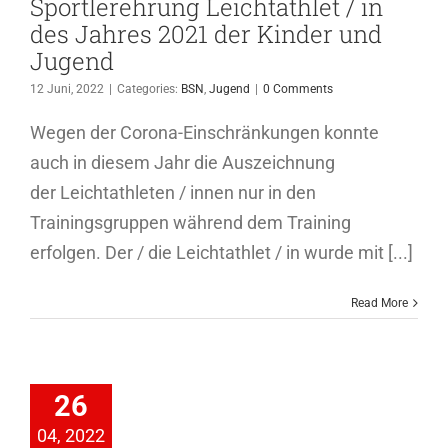
Sportlerehrung Leichtathlet / in
des Jahres 2021 der Kinder und
Jugend
12 Juni, 2022
|
Categories:
BSN
,
Jugend
|
0 Comments
Wegen der Corona-Einschränkungen konnte
auch in diesem Jahr die Auszeichnung
der Leichtathleten / innen nur in den
Trainingsgruppen während dem Training
erfolgen. Der / die Leichtathlet / in wurde mit [...]
Read More
. Warzer
sellauf
26
wachsene
Jugend
04, 2022
ichtathletik