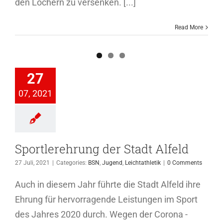
den Löchern zu versenken. [...]
Read More
tlerehrung
27
tadt Alfeld
07, 2021
gend
Leichtathletik
Sportlerehrung der Stadt Alfeld
27 Juli, 2021
|
Categories:
BSN
,
Jugend
,
Leichtathletik
|
0 Comments
Auch in diesem Jahr führte die Stadt Alfeld ihre
Ehrung für hervorragende Leistungen im Sport
des Jahres 2020 durch. Wegen der Corona -