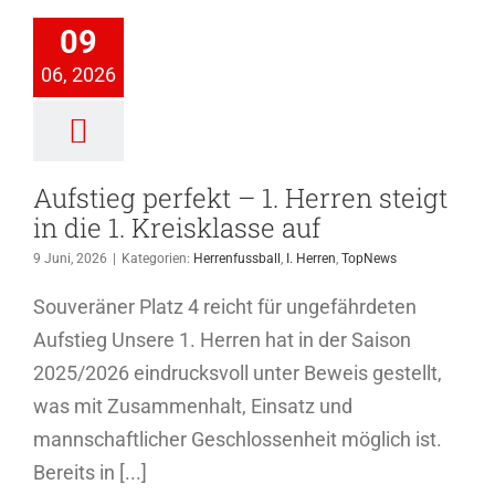
Herren steigt
n die 1.
09
sklasse auf
06, 2026
ussball
I. Herren
TopNews
Aufstieg perfekt – 1. Herren steigt
in die 1. Kreisklasse auf
9 Juni, 2026
|
Kategorien:
Herrenfussball
,
I. Herren
,
TopNews
Souveräner Platz 4 reicht für ungefährdeten
Aufstieg Unsere 1. Herren hat in der Saison
2025/2026 eindrucksvoll unter Beweis gestellt,
was mit Zusammenhalt, Einsatz und
mannschaftlicher Geschlossenheit möglich ist.
Bereits in [...]