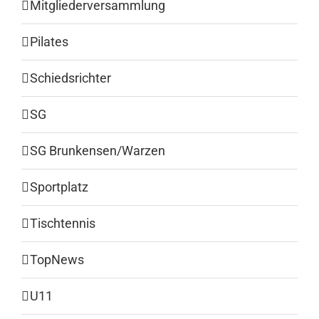
Mitgliederversammlung
Pilates
Schiedsrichter
SG
SG Brunkensen/Warzen
Sportplatz
Tischtennis
TopNews
U11