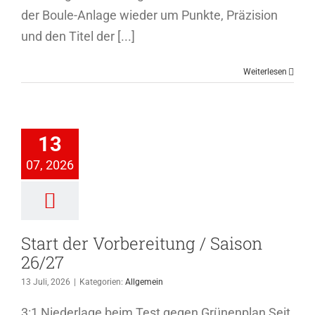
der Boule-Anlage wieder um Punkte, Präzision
und den Titel der [...]
Weiterlesen
tart der
ereitung /
13
son 26/27
07, 2026
Allgemein
Start der Vorbereitung / Saison
26/27
13 Juli, 2026
|
Kategorien:
Allgemein
3:1 Niederlage beim Test gegen Grünenplan Seit