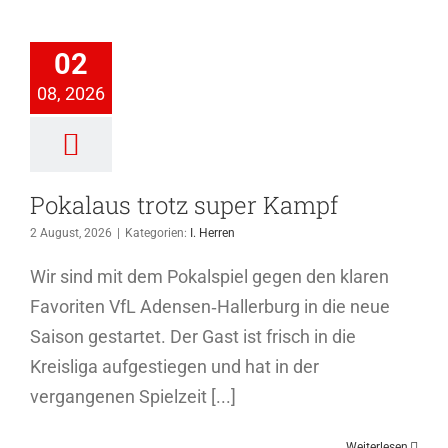
laus trotz
02
er Kampf
08, 2026
I. Herren
Pokalaus trotz super Kampf
2 August, 2026
|
Kategorien:
I. Herren
Wir sind mit dem Pokalspiel gegen den klaren
Favoriten VfL Adensen‑Hallerburg in die neue
Saison gestartet. Der Gast ist frisch in die
Kreisliga aufgestiegen und hat in der
vergangenen Spielzeit [...]
Weiterlesen