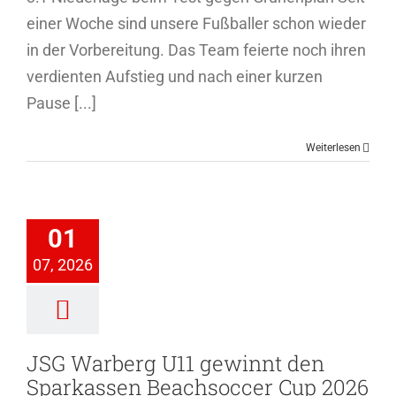
einer Woche sind unsere Fußballer schon wieder
in der Vorbereitung. Das Team feierte noch ihren
verdienten Aufstieg und nach einer kurzen
Pause [...]
Weiterlesen
Warberg U11
innt den
arkassen
01
hsoccer Cup
07, 2026
2026 in
uxhaven
ussball
TopNews
JSG Warberg U11 gewinnt den
Sparkassen Beachsoccer Cup 2026