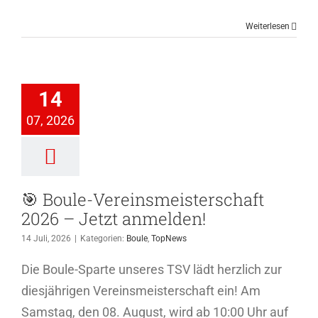
Weiterlesen
 Boule-
nsmeisterschaft
14
6 – Jetzt
07, 2026
melden!
ule
TopNews
🎯 Boule-Vereinsmeisterschaft
2026 – Jetzt anmelden!
14 Juli, 2026
|
Kategorien:
Boule
,
TopNews
Die Boule-Sparte unseres TSV lädt herzlich zur
diesjährigen Vereinsmeisterschaft ein! Am
Samstag, den 08. August, wird ab 10:00 Uhr auf