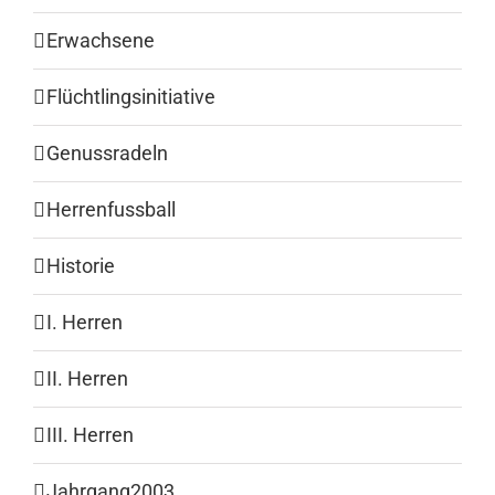
Erwachsene
Flüchtlingsinitiative
Genussradeln
Herrenfussball
Historie
I. Herren
II. Herren
III. Herren
Jahrgang2003