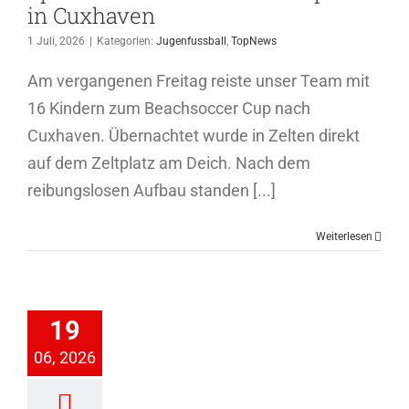
in Cuxhaven
1 Juli, 2026
|
Kategorien:
Jugenfussball
,
TopNews
Am vergangenen Freitag reiste unser Team mit
16 Kindern zum Beachsoccer Cup nach
Cuxhaven. Übernachtet wurde in Zelten direkt
auf dem Zeltplatz am Deich. Nach dem
reibungslosen Aufbau standen [...]
Weiterlesen
. Warzer
sellauf
19
ein
Erwachsene
06, 2026
d
Leichtathletik
TopNews