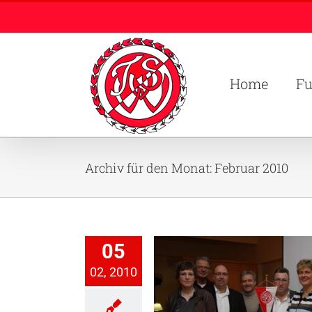
Zum
Inhalt
springen
Home
Fu
Archiv für den Monat:
Februar 2010
05
02, 2010