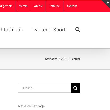
Allgemein
Verein
Archiv
Termine
Kontakt
chtathletik
weiterer Sport
Startseite
/
2010
/
Februar
Suche
nach:
Neueste Beiträge