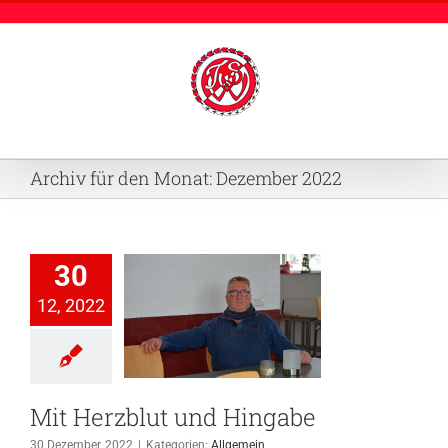
Zum
Inhalt
springen
Archiv für den Monat:
Dezember 2022
30
12, 2022
erzblut und
ingabe
Allgemein
Mit Herzblut und Hingabe
30 Dezember, 2022
|
Kategorien:
Allgemein