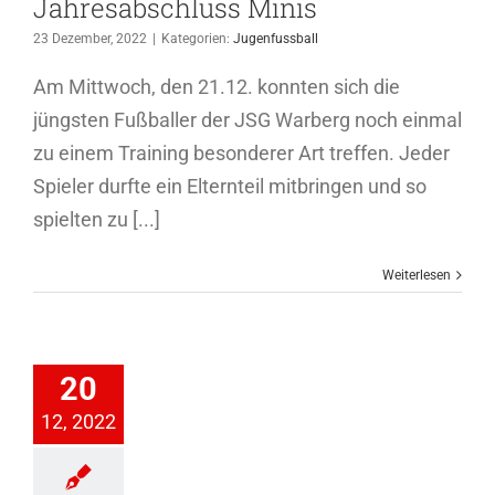
Jahresabschluss Minis
23 Dezember, 2022
|
Kategorien:
Jugenfussball
Am Mittwoch, den 21.12. konnten sich die
jüngsten Fußballer der JSG Warberg noch einmal
zu einem Training besonderer Art treffen. Jeder
Spieler durfte ein Elternteil mitbringen und so
spielten zu [...]
Weiterlesen
standsgruß
20
Allgemein
12, 2022