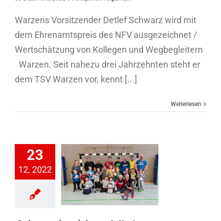
Warzens Vorsitzender Detlef Schwarz wird mit
dem Ehrenamtspreis des NFV ausgezeichnet /
Wertschätzung von Kollegen und Wegbegleitern
Warzen. Seit nahezu drei Jahrzehnten steht er
dem TSV Warzen vor, kennt [...]
Weiterlesen
23
12, 2022
esabschluss
Minis
genfussball