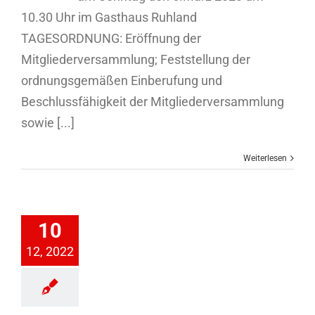
10.30 Uhr im Gasthaus Ruhland
TAGESORDNUNG: Eröffnung der
Mitgliederversammlung; Feststellung der
ordnungsgemäßen Einberufung und
Beschlussfähigkeit der Mitgliederversammlung
sowie [...]
Weiterlesen
n steigen
10
auf
12, 2022
n
2. Herren
Damen