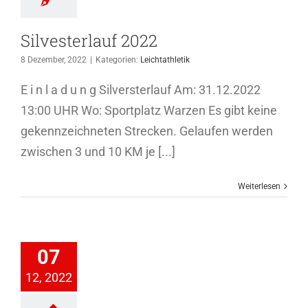
Silvesterlauf 2022
8 Dezember, 2022
|
Kategorien:
Leichtathletik
E i n l a d u n g Silversterlauf Am: 31.12.2022
13:00 UHR Wo: Sportplatz Warzen Es gibt keine
gekennzeichneten Strecken. Gelaufen werden
zwischen 3 und 10 KM je [...]
Weiterlesen
arzer Dart
07
WM
12, 2022
artfreunde