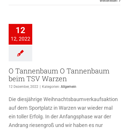
Weiterlesen
nnenbaum O
nnenbaum
12
eim TSV
12, 2022
Warzen
Allgemein
O Tannenbaum O Tannenbaum
beim TSV Warzen
12 Dezember, 2022
|
Kategorien:
Allgemein
Die diesjährige Weihnachtsbaumverkaufsaktion
auf dem Sportplatz in Warzen war wieder mal
ein toller Erfolg. In der Anfangsphase war der
Andrang riesengroß und wir haben es nur