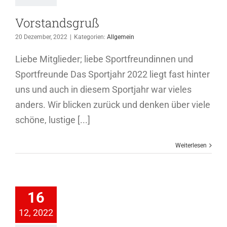
Vorstandsgruß
20 Dezember, 2022
|
Kategorien:
Allgemein
Liebe Mitglieder; liebe Sportfreundinnen und
Sportfreunde Das Sportjahr 2022 liegt fast hinter
uns und auch in diesem Sportjahr war vieles
anders. Wir blicken zurück und denken über viele
schöne, lustige [...]
Weiterlesen
tabzeichen
n 2022 beim
16
V Warzen
12, 2022
ichtathletik