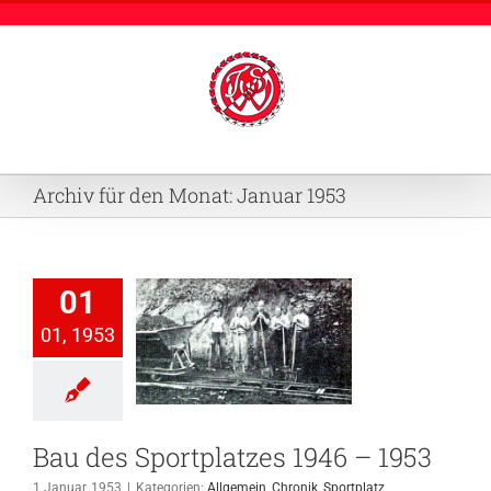
Zum
Inhalt
springen
Archiv für den Monat:
Januar 1953
01
Bau des
01, 1953
platzes 1946
– 1953
emein
Chronik
Sportplatz
Bau des Sportplatzes 1946 – 1953
1 Januar, 1953
|
Kategorien:
Allgemein
,
Chronik
,
Sportplatz