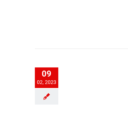
r Bouler steigen in
09
Bezirksoberliga auf
02, 2023
Boule