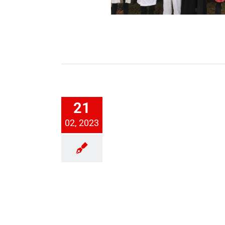
i Kunstrasenpremiere
21
I. Herren
02, 2023