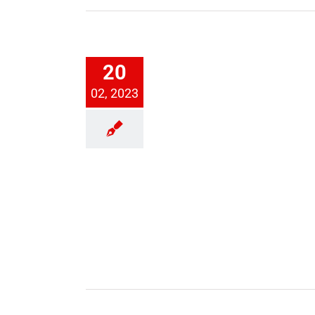
Kinderfasching
20
Jugend
02, 2023