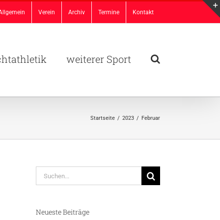
Allgemein
Verein
Archiv
Termine
Kontakt
chtathletik
weiterer Sport
Startseite
/
2023
/
Februar
Suche
nach:
Neueste Beiträge