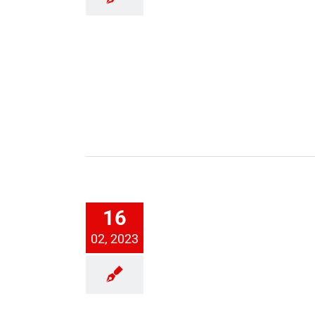
ug ins Viertelfinale
16
1. Herren
Damen
02, 2023