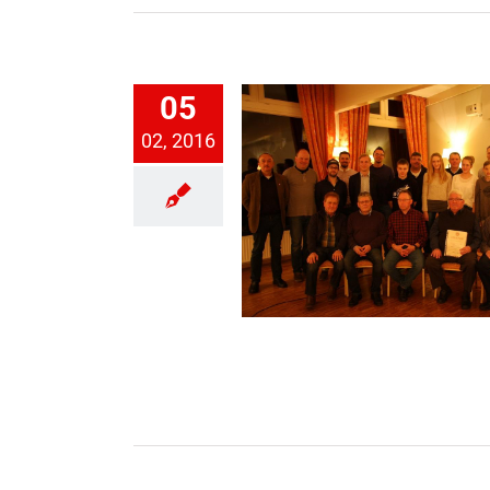
05
02, 2016
ederversammlung 2016
Mitgliederversammlung