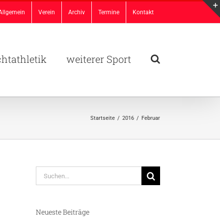
Allgemein
Verein
Archiv
Termine
Kontakt
chtathletik
weiterer Sport
Startseite
/
2016
/
Februar
Suche
nach:
Neueste Beiträge