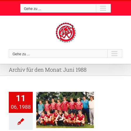
Zum
Gehe zu ...
Inhalt
springen
Gehe zu ...
Archiv für den Monat:
Juni 1988
11
06, 1988
onrückblick
1987/88
fussball
I. Herren