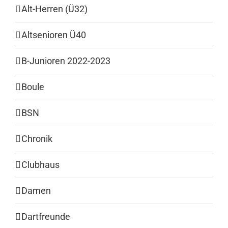
Alt-Herren (Ü32)
Altsenioren Ü40
B-Junioren 2022-2023
Boule
BSN
Chronik
Clubhaus
Damen
Dartfreunde