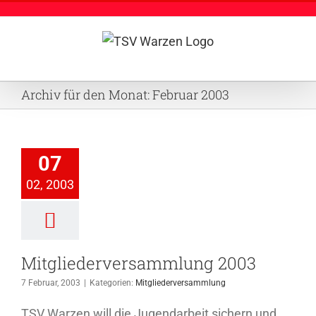
Zum
Inhalt
springen
Archiv für den Monat:
Februar 2003
iederversammlung
07
2003
02, 2003
ederversammlung
Mitgliederversammlung 2003
7 Februar, 2003
|
Kategorien:
Mitgliederversammlung
TSV Warzen will die Jugendarbeit sichern und