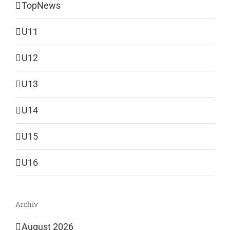
TopNews
U11
U12
U13
U14
U15
U16
Archiv
August 2026