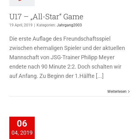
U17 – „All-Star“ Game
19 April, 2019
|
Kategorien:
Jahrgang2003
Die erste Auflage des Freundschaftsspiel
zwischen ehemaligen Spieler und der aktuellen
Mannschaft von JSG-Trainer Philipp Meyer
endete nach 90 Minute 2:2. Doch schalten wir
auf Anfang. Zu Beginn der 1.Hälfte [...]
Weiterlesen
Sieg gegen
Elze
06
hrgang2003
04, 2019
genfussball