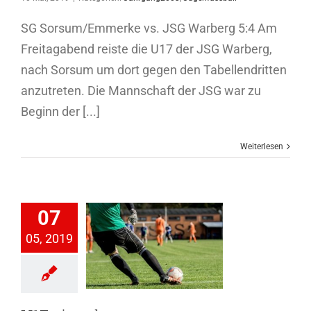
SG Sorsum/Emmerke vs. JSG Warberg 5:4 Am
Freitagabend reiste die U17 der JSG Warberg,
nach Sorsum um dort gegen den Tabellendritten
anzutreten. Die Mannschaft der JSG war zu
Beginn der [...]
Weiterlesen
07
05, 2019
siegt knapp
hrgang2003
genfussball