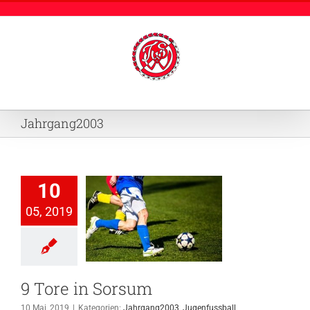
Zum
Inhalt
springen
Jahrgang2003
10
05, 2019
e in Sorsum
hrgang2003
genfussball
9 Tore in Sorsum
10 Mai, 2019
|
Kategorien:
Jahrgang2003
,
Jugenfussball