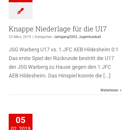
genfussball
Knappe Niederlage für die U17
23 März, 2019
|
Kategorien:
Jahrgang2003
,
Jugenfussball
JSG Warberg U17 vs. 1.JFC AEB Hildesheim 0:1
Das erste Spiel der Rückrunde bestritt die U17
der JSG Warberg zu Hause gegen den 1.JFC
AEB Hildesheim. Das Hinspiel konnte die [...]
Weiterlesen
rpasst Titel
knapp
05
hrgang2003
02, 2019