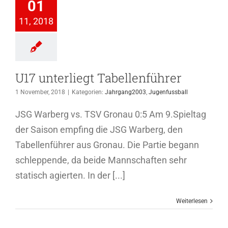
llenführer
01
hrgang2003
11, 2018
genfussball
U17 unterliegt Tabellenführer
1 November, 2018
|
Kategorien:
Jahrgang2003
,
Jugenfussball
JSG Warberg vs. TSV Gronau 0:5 Am 9.Spieltag
der Saison empfing die JSG Warberg, den
Tabellenführer aus Gronau. Die Partie begann
schleppende, da beide Mannschaften sehr
statisch agierten. In der [...]
Weiterlesen