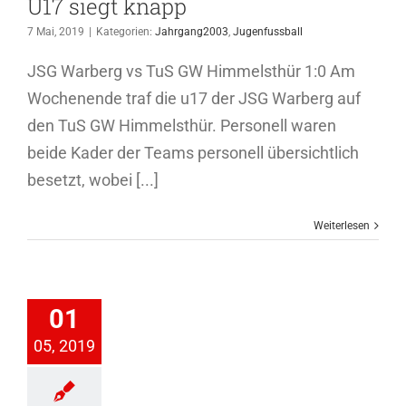
U17 siegt knapp
7 Mai, 2019
|
Kategorien:
Jahrgang2003
,
Jugenfussball
JSG Warberg vs TuS GW Himmelsthür 1:0 Am
Wochenende traf die u17 der JSG Warberg auf
den TuS GW Himmelsthür. Personell waren
beide Kader der Teams personell übersichtlich
besetzt, wobei [...]
Weiterlesen
 siegt 5:3
01
hrgang2003
05, 2019
genfussball