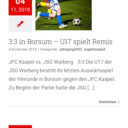
04
in Borsum –
11, 2018
pielt Remis
hrgang2003
genfussball
3:3 in Borsum – U17 spielt Remis
4 November, 2018
|
Kategorien:
Jahrgang2003
,
Jugenfussball
JFC Kaspel vs. JSG Warberg 3:3 Die U17 der
JSG Warberg bestritt ihr letztes Auswärtsspiel
der Hinrunde in Borsum gegen den JFC Kaspel.
Zu Beginn der Partie hatte die JSG [...]
Weiterlesen
unterliegt