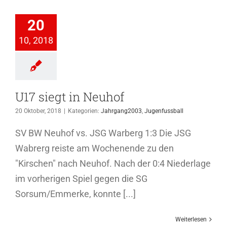
 siegt in
Neuhof
20
hrgang2003
10, 2018
genfussball
U17 siegt in Neuhof
20 Oktober, 2018
|
Kategorien:
Jahrgang2003
,
Jugenfussball
SV BW Neuhof vs. JSG Warberg 1:3 Die JSG
Wabrerg reiste am Wochenende zu den
"Kirschen" nach Neuhof. Nach der 0:4 Niederlage
im vorherigen Spiel gegen die SG
Sorsum/Emmerke, konnte [...]
Weiterlesen