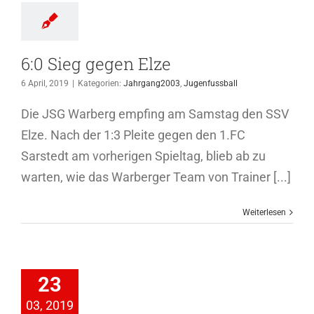
6:0 Sieg gegen Elze
6 April, 2019
|
Kategorien:
Jahrgang2003
,
Jugenfussball
Die JSG Warberg empfing am Samstag den SSV
Elze. Nach der 1:3 Pleite gegen den 1.FC
Sarstedt am vorherigen Spieltag, blieb ab zu
warten, wie das Warberger Team von Trainer [...]
Weiterlesen
Knappe
erlage für
23
die U17
03, 2019
hrgang2003