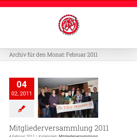
Zum
Inhalt
springen
Archiv für den Monat:
Februar 2011
04
02, 2011
iederversammlung
2011
ederversammlung
Mitgliederversammlung 2011
4 Februar, 2011
|
Kategorien:
Mitgliederversammlung