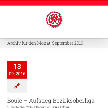
Zum
Inhalt
springen
Archiv für den Monat:
September 2016
13
09, 2016
Boule – Aufstieg Bezirksoberliga
13 September, 2016
|
Kategorien:
Boule
,
Erfolge