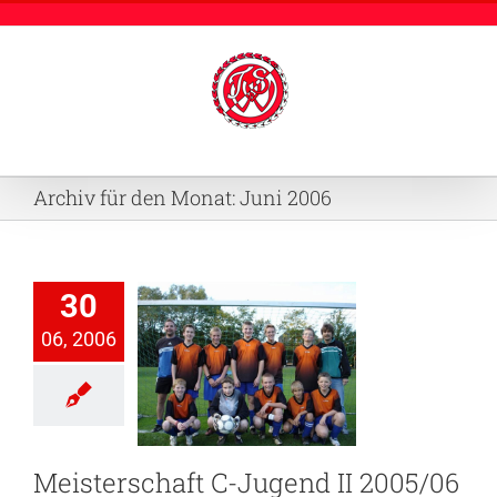
Zum
Inhalt
springen
Archiv für den Monat:
Juni 2006
30
06, 2006
erschaft C-
ugend II
2005/06
Jugenfussball
U14
Meisterschaft C-Jugend II 2005/06