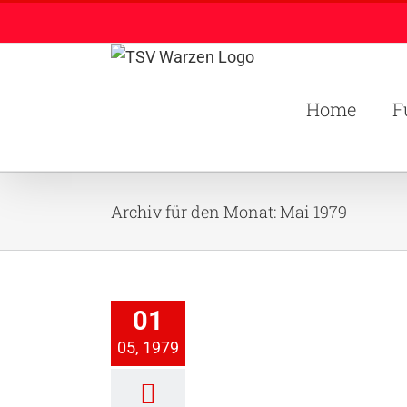
Zum
Inhalt
springen
Home
F
Archiv für den Monat:
Mai 1979
 Bau neues Clubhaus
01
Chronik
Clubhaus
05, 1979