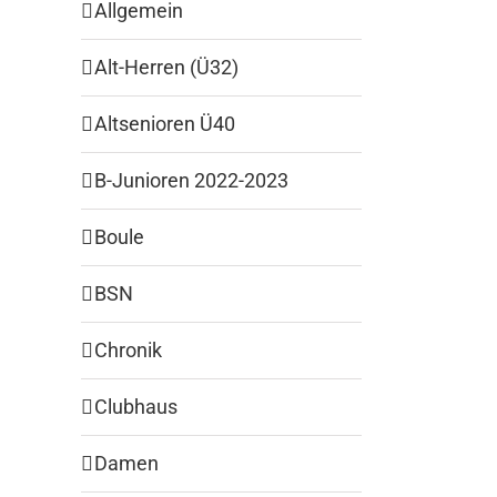
Allgemein
Alt-Herren (Ü32)
Altsenioren Ü40
B-Junioren 2022-2023
Boule
BSN
Chronik
Clubhaus
Damen