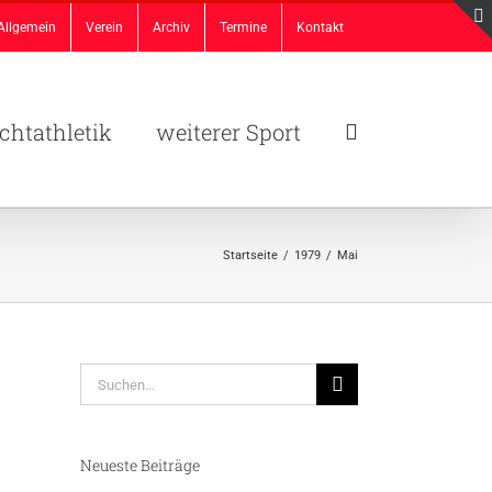
Allgemein
Verein
Archiv
Termine
Kontakt
chtathletik
weiterer Sport
Startseite
/
1979
/
Mai
Suche
nach:
Neueste Beiträge