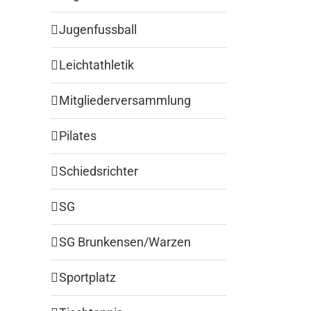
Jugenfussball
Leichtathletik
Mitgliederversammlung
Pilates
Schiedsrichter
SG
SG Brunkensen/Warzen
Sportplatz