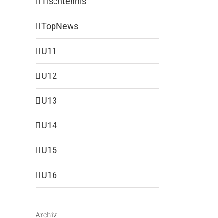
Tischtennis
TopNews
U11
U12
U13
U14
U15
U16
Archiv