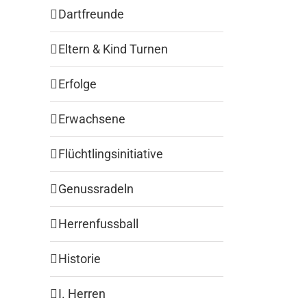
Dartfreunde
Eltern & Kind Turnen
Erfolge
Erwachsene
Flüchtlingsinitiative
Genussradeln
Herrenfussball
Historie
I. Herren