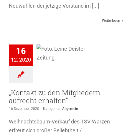
Neuwahlen der jetzige Vorstand im [...]
Weiterlesen
takt zu den
16
tgliedern
12, 2020
ufrecht
rhalten”
Allgemein
„Kontakt zu den Mitgliedern
aufrecht erhalten”
16 Dezember, 2020
|
Kategorien:
Allgemein
Weihnachtsbaum-Verkauf des TSV Warzen
erfreut sich großer Beliebtheit /