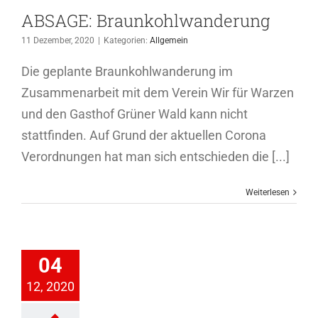
ABSAGE: Braunkohlwanderung
11 Dezember, 2020
|
Kategorien:
Allgemein
Die geplante Braunkohlwanderung im
Zusammenarbeit mit dem Verein Wir für Warzen
und den Gasthof Grüner Wald kann nicht
stattfinden. Auf Grund der aktuellen Corona
Verordnungen hat man sich entschieden die [...]
Weiterlesen
iningsplan
Teil V
04
wachsene
Jugend
12, 2020
ichtathletik