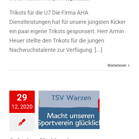
Trikots für die U7 Die Firma AHA
Dienstleistungen hat für unsere jüngsten Kicker
ein paar eigene Trikots gesponsert. Herr Armin
Heuer stellte den Trikots für die jungen
Nachwuchstalente zur Verfügung. [...]
Weiterlesen
29
12, 2020
heine für
Vereine
Allgemein