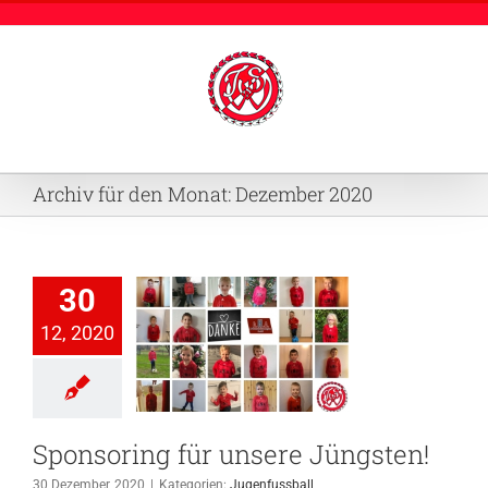
Zum
Inhalt
springen
Archiv für den Monat:
Dezember 2020
30
12, 2020
soring für
e Jüngsten!
genfussball
Sponsoring für unsere Jüngsten!
30 Dezember, 2020
|
Kategorien:
Jugenfussball