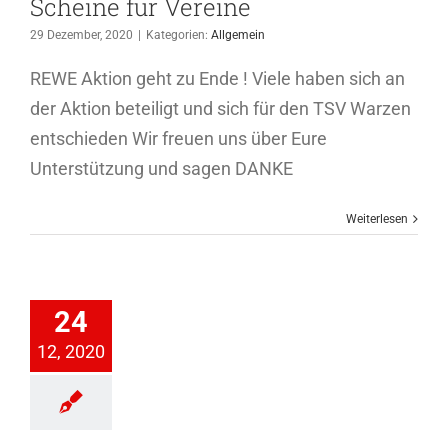
Scheine für Vereine
29 Dezember, 2020
|
Kategorien:
Allgemein
REWE Aktion geht zu Ende ! Viele haben sich an
der Aktion beteiligt und sich für den TSV Warzen
entschieden Wir freuen uns über Eure
Unterstützung und sagen DANKE
Weiterlesen
BSAGE:
sdienst auf
24
n Warzer
12, 2020
ortplatz
Allgemein