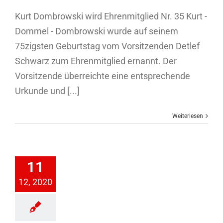
Kurt Dombrowski wird Ehrenmitglied Nr. 35 Kurt -
Dommel - Dombrowski wurde auf seinem
75zigsten Geburtstag vom Vorsitzenden Detlef
Schwarz zum Ehrenmitglied ernannt. Der
Vorsitzende überreichte eine entsprechende
Urkunde und [...]
Weiterlesen
BSAGE:
11
nkohlwanderung
12, 2020
Allgemein