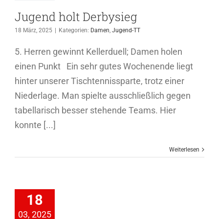
Jugend holt Derbysieg
18 März, 2025
|
Kategorien:
Damen
,
Jugend-TT
5. Herren gewinnt Kellerduell; Damen holen
einen Punkt Ein sehr gutes Wochenende liegt
hinter unserer Tischtennissparte, trotz einer
Niederlage. Man spielte ausschließlich gegen
tabellarisch besser stehende Teams. Hier
konnte [...]
Weiterlesen
Die
dspielgemeinschaft
berg lebt
18
ter – nur
03, 2025