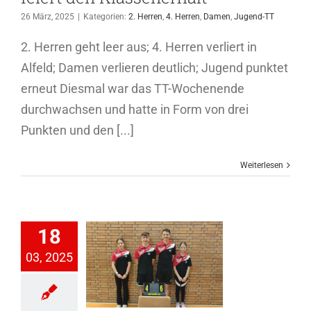
26 März, 2025
|
Kategorien:
2. Herren
,
4. Herren
,
Damen
,
Jugend-TT
2. Herren geht leer aus; 4. Herren verliert in
Alfeld; Damen verlieren deutlich; Jugend punktet
erneut Diesmal war das TT-Wochenende
durchwachsen und hatte in Form von drei
Punkten und den [...]
Weiterlesen
18
03, 2025
gend holt
erbysieg
en
Jugend-TT