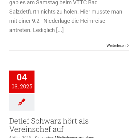
gab es am Samstag beim VTTC Bad
Salzdetfurth nichts zu holen. Hier musste man
mit einer 9:2 - Niederlage die Heimreise
antreten. Lediglich [...]
Weiterlesen
ef Schwarz
ört als
04
inschef auf
03, 2025
ederversammlung
Detlef Schwarz hört als
Vereinschef auf
4 März, 2025
|
Kategorien:
Mitgliederversammlung