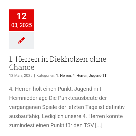
Herren in
holzen ohne
12
Chance
03, 2025
4. Herren
Jugend-
TT
1. Herren in Diekholzen ohne
Chance
12 März, 2025
|
Kategorien:
1. Herren
,
4. Herren
,
Jugend-TT
4. Herren holt einen Punkt; Jugend mit
Heimniederlage Die Punkteausbeute der
vergangenen Spiele der letzten Tage ist definitiv
ausbaufähig. Lediglich unsere 4. Herren konnte
zumindest einen Punkt für den TSV [...]