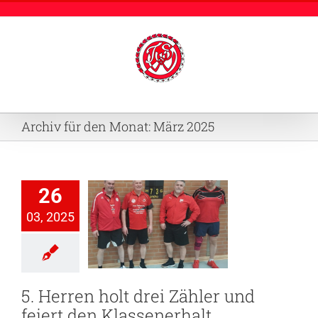
Zum
Inhalt
springen
Archiv für den Monat:
März 2025
26
erren holt
 Zähler und
03, 2025
iert den
ssenerhalt
4. Herren
Damen
Jugend-TT
5. Herren holt drei Zähler und
feiert den Klassenerhalt