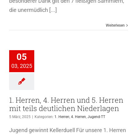
besonderer Dank gilt den 7 fleißigen Sammlern,
die unermüdlich [...]
Weiterlesen
Herren, 4.
ren und 5.
n mit teils
05
utlichen
03, 2025
ederlagen
4. Herren
Jugend-
TT
1. Herren, 4. Herren und 5. Herren
mit teils deutlichen Niederlagen
5 März, 2025
|
Kategorien:
1. Herren
,
4. Herren
,
Jugend-TT
Jugend gewinnt Kellerduell Für unsere 1. Herren