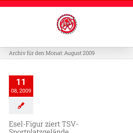
Zum
Inhalt
springen
Archiv für den Monat:
August 2009
Figur ziert
TSV-
11
platzgelände
08, 2009
nik
Sportplatz
Esel-Figur ziert TSV-
Sportplatzgelände