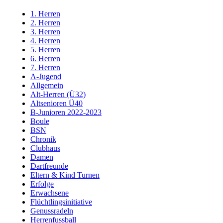
1. Herren
2. Herren
3. Herren
4. Herren
5. Herren
6. Herren
7. Herren
A-Jugend
Allgemein
Alt-Herren (Ü32)
Altsenioren Ü40
B-Junioren 2022-2023
Boule
BSN
Chronik
Clubhaus
Damen
Dartfreunde
Eltern & Kind Turnen
Erfolge
Erwachsene
Flüchtlingsinitiative
Genussradeln
Herrenfussball