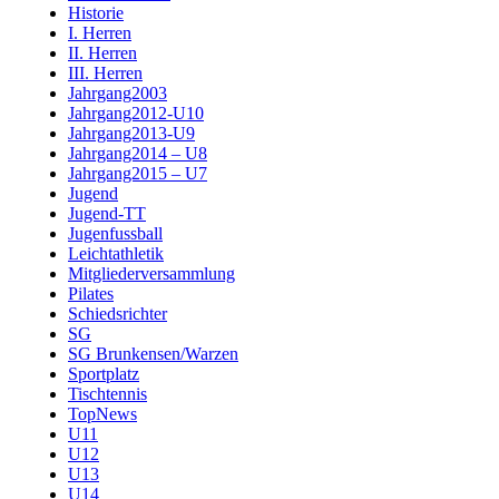
Historie
I. Herren
II. Herren
III. Herren
Jahrgang2003
Jahrgang2012-U10
Jahrgang2013-U9
Jahrgang2014 – U8
Jahrgang2015 – U7
Jugend
Jugend-TT
Jugenfussball
Leichtathletik
Mitgliederversammlung
Pilates
Schiedsrichter
SG
SG Brunkensen/Warzen
Sportplatz
Tischtennis
TopNews
U11
U12
U13
U14