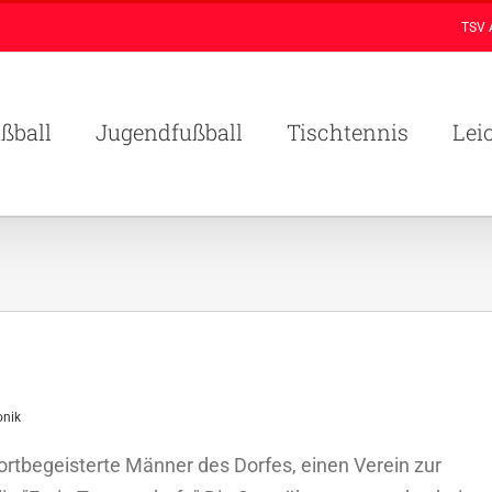
TSV 
ßball
Jugendfußball
Tischtennis
Lei
onik
rtbegeisterte Männer des Dorfes, einen Verein zur