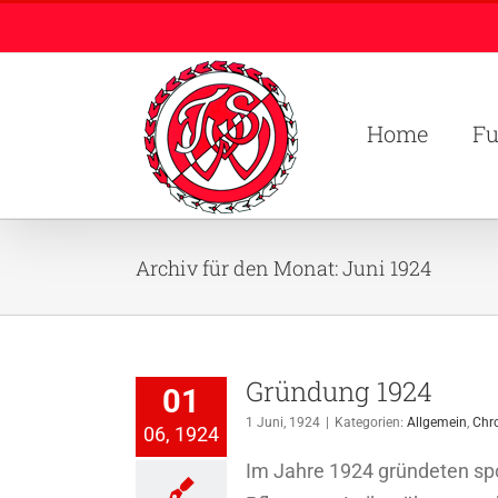
Zum
Inhalt
springen
Home
Fu
Archiv für den Monat:
Juni 1924
Gründung 1924
01
1 Juni, 1924
|
Kategorien:
Allgemein
,
Chr
06, 1924
Im Jahre 1924 gründeten spo