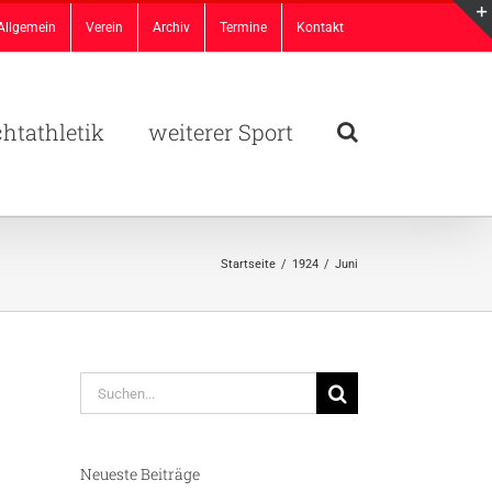
Allgemein
Verein
Archiv
Termine
Kontakt
chtathletik
weiterer Sport
Startseite
/
1924
/
Juni
Suche
nach:
Neueste Beiträge