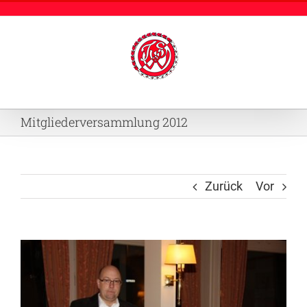
Zum
Inhalt
springen
Mitgliederversammlung 2012
Zurück
Vor
Zeige
grösseres
Bild