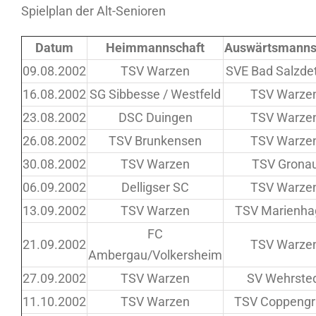
Spielplan der Alt-Senioren
Datum
Heimmannschaft
Auswärtsmanns
09.08.2002
TSV Warzen
SVE Bad Salzdet
16.08.2002
SG Sibbesse / Westfeld
TSV Warze
23.08.2002
DSC Duingen
TSV Warze
26.08.2002
TSV Brunkensen
TSV Warze
30.08.2002
TSV Warzen
TSV Grona
06.09.2002
Delligser SC
TSV Warze
13.09.2002
TSV Warzen
TSV Marienha
FC
21.09.2002
TSV Warze
Ambergau/Volkersheim
27.09.2002
TSV Warzen
SV Wehrste
11.10.2002
TSV Warzen
TSV Coppengr