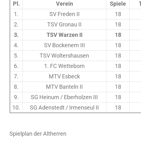
Pl.
Verein
Spiele
1.
SV Freden II
18
2.
TSV Gronau II
18
3.
TSV Warzen II
18
4.
SV Bockenem III
18
5.
TSV Woltershausen
18
6.
1. FC Wetteborn
18
7.
MTV Esbeck
18
8.
MTV Banteln II
18
9.
SG Heinum / Eberholzen III
18
10.
SG Adenstedt / Irmenseul II
18
Spielplan der Altherren