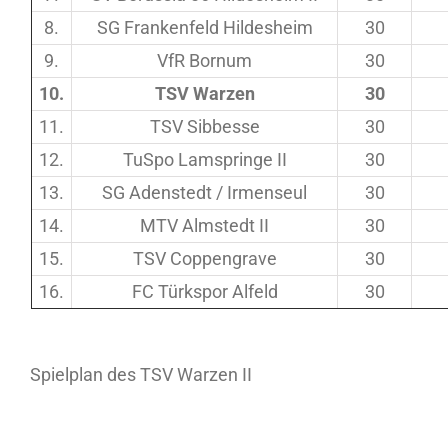
8.
SG Frankenfeld Hildesheim
30
9.
VfR Bornum
30
10.
TSV Warzen
30
11.
TSV Sibbesse
30
12.
TuSpo Lamspringe II
30
13.
SG Adenstedt / Irmenseul
30
14.
MTV Almstedt II
30
15.
TSV Coppengrave
30
16.
FC Türkspor Alfeld
30
Spielplan des TSV Warzen II