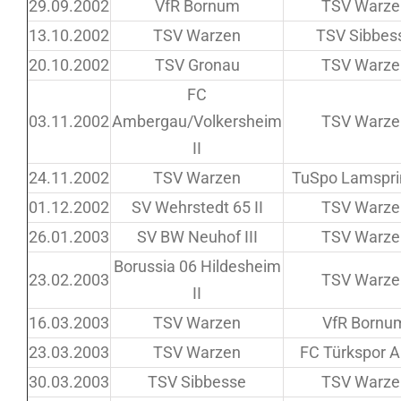
29.09.2002
VfR Bornum
TSV Warze
13.10.2002
TSV Warzen
TSV Sibbes
20.10.2002
TSV Gronau
TSV Warze
FC
03.11.2002
Ambergau/Volkersheim
TSV Warze
II
24.11.2002
TSV Warzen
TuSpo Lamsprin
01.12.2002
SV Wehrstedt 65 II
TSV Warze
26.01.2003
SV BW Neuhof III
TSV Warze
Borussia 06 Hildesheim
23.02.2003
TSV Warze
II
16.03.2003
TSV Warzen
VfR Bornu
23.03.2003
TSV Warzen
FC Türkspor A
30.03.2003
TSV Sibbesse
TSV Warze