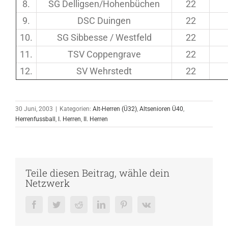
8.
SG Delligsen/Hohenbüchen
22
9.
DSC Duingen
22
10.
SG Sibbesse / Westfeld
22
11.
TSV Coppengrave
22
12.
SV Wehrstedt
22
30 Juni, 2003
|
Kategorien:
Alt-Herren (Ü32)
,
Altsenioren Ü40
,
Herrenfussball
,
I. Herren
,
II. Herren
Teile diesen Beitrag, wähle dein
Netzwerk
Facebook
Twitter
Reddit
LinkedIn
Pinterest
Vk