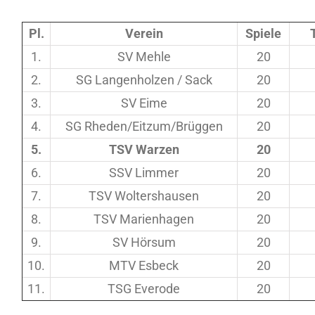
Pl.
Verein
Spiele
1.
SV Mehle
20
2.
SG Langenholzen / Sack
20
3.
SV Eime
20
4.
SG Rheden/Eitzum/Brüggen
20
5.
TSV Warzen
20
6.
SSV Limmer
20
7.
TSV Woltershausen
20
8.
TSV Marienhagen
20
9.
SV Hörsum
20
10.
MTV Esbeck
20
11.
TSG Everode
20