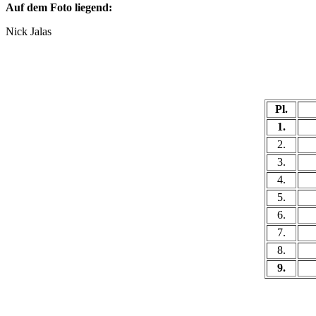
Auf dem Foto liegend:
Nick Jalas
Pl.
1.
2.
3.
4.
5.
6.
7.
8.
9.