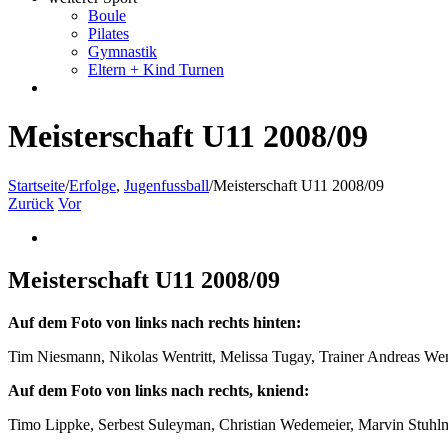
Boule
Pilates
Gymnastik
Eltern + Kind Turnen
Meisterschaft U11 2008/09
Startseite
/
Erfolge
,
Jugenfussball
/
Meisterschaft U11 2008/09
Zurück
Vor
Zeige
grösseres
Bild
Meisterschaft U11 2008/09
Auf dem Foto von links nach rechts hinten:
Tim Niesmann, Nikolas Wentritt, Melissa Tugay, Trainer Andreas Wen
Auf dem Foto von links nach rechts, kniend:
Timo Lippke, Serbest Suleyman, Christian Wedemeier, Marvin Stuhl