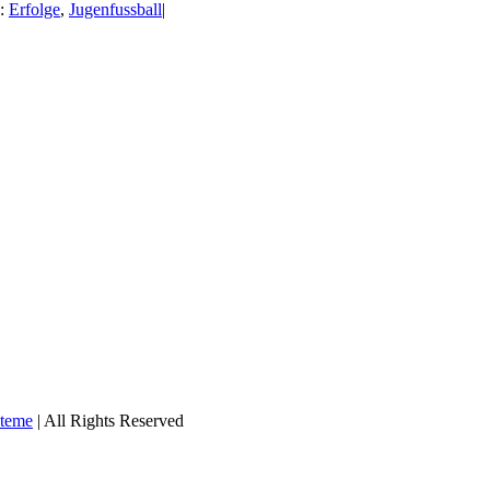
n:
Erfolge
,
Jugenfussball
|
teme
| All Rights Reserved