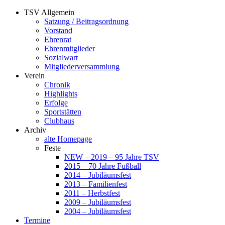
Zum
TSV Allgemein
Inhalt
Satzung / Beitragsordnung
springen
Vorstand
Ehrenrat
Ehrenmitglieder
Sozialwart
Mitgliederversammlung
Verein
Chronik
Highlights
Erfolge
Sportstätten
Clubhaus
Archiv
alte Homepage
Feste
NEW – 2019 – 95 Jahre TSV
2015 – 70 Jahre Fußball
2014 – Jubiläumsfest
2013 – Familienfest
2011 – Herbstfest
2009 – Jubiläumsfest
2004 – Jubiläumsfest
Termine