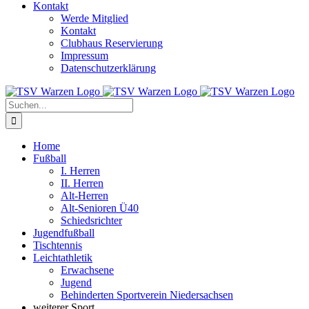
Kontakt
Werde Mitglied
Kontakt
Clubhaus Reservierung
Impressum
Datenschutzerklärung
Suche
nach:
Home
Fußball
I. Herren
II. Herren
Alt-Herren
Alt-Senioren Ü40
Schiedsrichter
Jugendfußball
Tischtennis
Leichtathletik
Erwachsene
Jugend
Behinderten Sportverein Niedersachsen
weiterer Sport