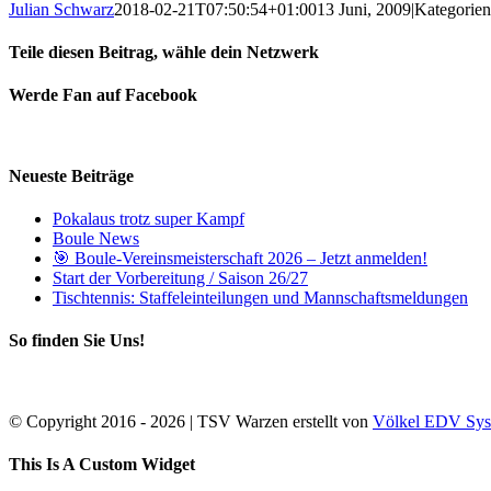
Julian Schwarz
2018-02-21T07:50:54+01:00
13 Juni, 2009
|
Kategorie
Teile diesen Beitrag, wähle dein Netzwerk
Facebook
Twitter
Reddit
LinkedIn
Pinterest
Vk
Werde Fan auf Facebook
Neueste Beiträge
Pokalaus trotz super Kampf
Boule News
🎯 Boule-Vereinsmeisterschaft 2026 – Jetzt anmelden!
Start der Vorbereitung / Saison 26/27
Tischtennis: Staffeleinteilungen und Mannschaftsmeldungen
So finden Sie Uns!
© Copyright 2016 -
2026 | TSV Warzen erstellt von
Völkel EDV Sys
Facebook
Instagram
WhatsApp
Toggle
This Is A Custom Widget
Sliding