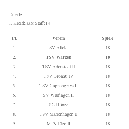
Tabelle
1. Kreisklasse Staffel 4
Pl.
Verein
Spiele
1.
SV Alfeld
18
2.
TSV Warzen
18
3.
TSV Adenstedt II
18
4.
TSV Gronau IV
18
5.
TSV Coppengrave II
18
6.
SV Wülfingen II
18
7.
SG Hönze
18
8.
TSV Marienhagen II
18
9.
MTV Elze II
18