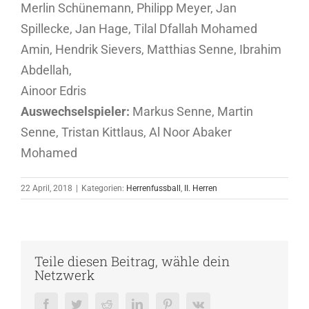
Merlin Schünemann, Philipp Meyer, Jan
Spillecke, Jan Hage, Tilal Dfallah Mohamed
Amin, Hendrik Sievers, Matthias Senne, Ibrahim
Abdellah,
Ainoor Edris
Auswechselspieler:
Markus Senne, Martin
Senne, Tristan Kittlaus, Al Noor Abaker
Mohamed
22 April, 2018
|
Kategorien:
Herrenfussball
,
II. Herren
Teile diesen Beitrag, wähle dein
Netzwerk
Facebook
Twitter
Reddit
LinkedIn
Pinterest
Vk