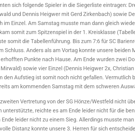
en sich folgende Spieler in die Siegerliste eintragen: D
rwald und Dennis Heigwer mit Gerd Zirkenbach) sowie De
ch im Einzel. Am Samstag musste man dann gleich wieder
 kam somit zum Spitzenspiel in der 1. Kreisklasse (Tabell
ste somit die Tabellenführung. Bis zum 7:6 für SC Barien
m Schluss. Anders als am Vortag konnte unsere beiden Mir
ie erhofften Punkte nach Hause. Am Ende wurden zwei D
 Mirwald) sowie vier Einzel (Dennis Heigwer 2x, Christi
den Aufstieg ist somit noch nicht gefallen. Vermutlich b
 bereits am kommenden Samstag mit dem schweren Auswär
 zweiten Vertretung von der SG Hönze/Westfeld nicht übe
n unterstützte, reichte es am Ende leider nicht für die be
m Ende leider nicht zu einem Sieg. Allerdings musste m
e volle Distanz konnte unsere 3. Herren für sich entschei