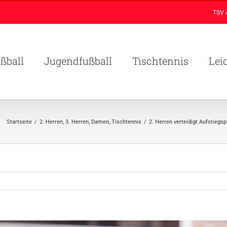
TSV 
ßball
Jugendfußball
Tischtennis
Lei
Startseite
/
2. Herren
,
3. Herren
,
Damen
,
Tischtennis
/
2. Herren verteidigt Aufstiegs