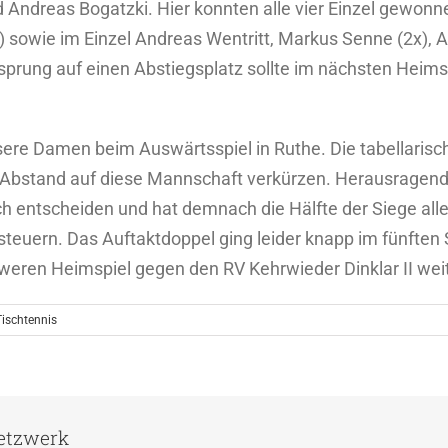
Andreas Bogatzki. Hier konnten alle vier Einzel gewon
) sowie im Einzel Andreas Wentritt, Markus Senne (2x), 
orsprung auf einen Abstiegsplatz sollte im nächsten Heim
sere Damen beim Auswärtsspiel in Ruthe. Die tabellarisc
Abstand auf diese Mannschaft verkürzen. Herausragende 
 sich entscheiden und hat demnach die Hälfte der Siege all
isteuern. Das Auftaktdoppel ging leider knapp im fünften
en Heimspiel gegen den RV Kehrwieder Dinklar II weit
Tischtennis
Netzwerk