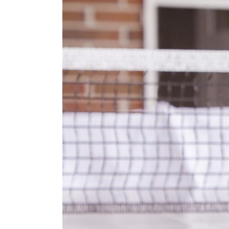
Zeige
grösseres
Bild