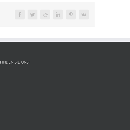
Facebook
Twitter
Reddit
LinkedIn
Pinterest
Vk
FINDEN SIE UNS!