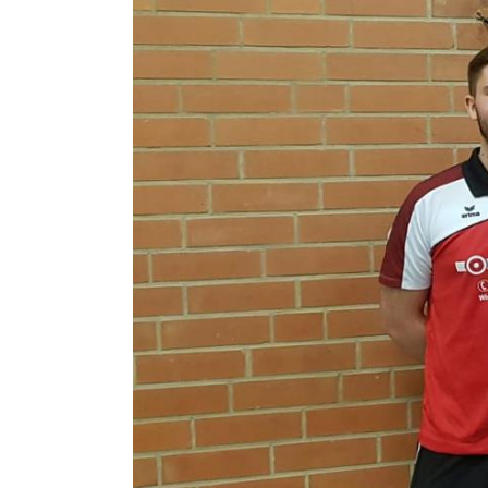
Zeige
grösseres
Bild