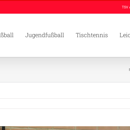
TSV 
ßball
Jugendfußball
Tischtennis
Lei