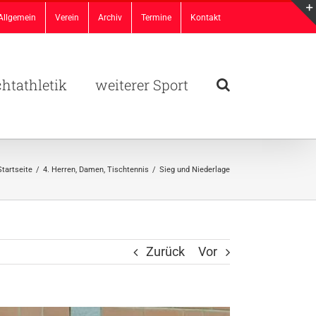
Allgemein
Verein
Archiv
Termine
Kontakt
chtathletik
weiterer Sport
Startseite
/
4. Herren
,
Damen
,
Tischtennis
/
Sieg und Niederlage
Zurück
Vor