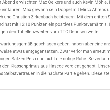
en Abend erwischten Max Oelkers und auch Kevin Möhle. 
einfahren. Max gewann sein Doppel mit Mirco Ahrens und
h und Christian Zirkenbach beisteuern. Mit dem dritten S
 hat mit 12:10 Punkten ein positives Punkteverhältnis. 
gen den Tabellenzweiten vom TTC Dehnsen weiter.
wartungsgemäß geschlagen geben, haben aber eine ans
tweise etwas entgegensetzen. Zwar verlor man erneut m
einigen Sätzen Pech und nicht die nötige Ruhe. So verlo
 den Klassenprimus aus Hasede verdient gehabt. Unser
s Selbstvertrauen in die nächste Partie gehen. Diese s