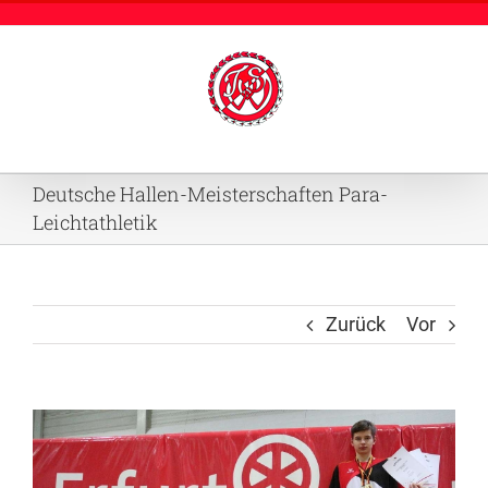
Zum
Inhalt
springen
Deutsche Hallen-Meisterschaften Para-
Leichtathletik
Zurück
Vor
Zeige
grösseres