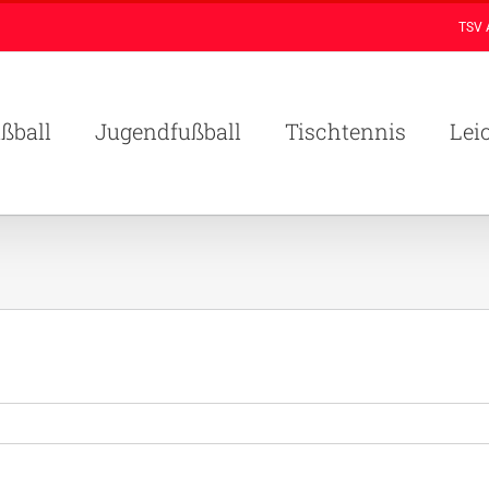
TSV 
ßball
Jugendfußball
Tischtennis
Lei