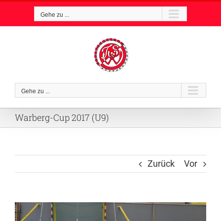
Zum
Gehe zu ...
Inhalt
springen
Gehe zu ...
Warberg-Cup 2017 (U9)
Zurück
Vor
Zeige