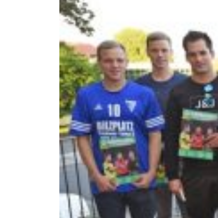
Zeige
grösseres
Bild