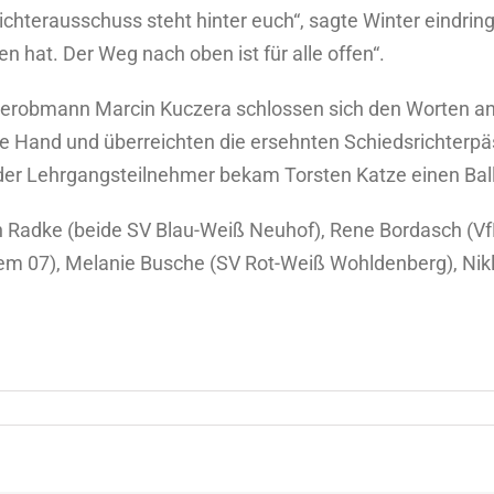
ichterausschuss steht hinter euch“, sagte Winter eindrin
 hat. Der Weg nach oben ist für alle offen“.
erobmann Marcin Kuczera schlossen sich den Worten an
che Hand und überreichten die ersehnten Schiedsrichterp
 der Lehrgangsteilnehmer bekam Torsten Katze einen Bal
an Radke (beide SV Blau-Weiß Neuhof), Rene Bordasch (V
nem 07), Melanie Busche (SV Rot-Weiß Wohldenberg), N