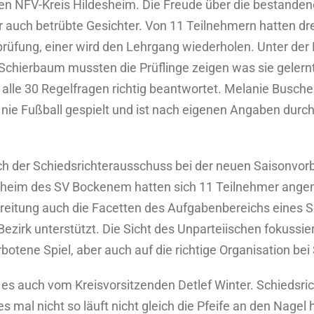
den NFV-Kreis Hildesheim. Die Freude über die bestanden
 auch betrübte Gesichter. Von 11 Teilnehmern hatten dr
hprüfung, einer wird den Lehrgang wiederholen. Unter der
Schierbaum mussten die Prüflinge zeigen was sie gelernt
e alle 30 Regelfragen richtig beantwortet. Melanie Busc
r nie Fußball gespielt und ist nach eigenen Angaben durc
ch der Schiedsrichterausschuss bei der neuen Saisonvor
bheim des SV Bockenem hatten sich 11 Teilnehmer angem
reitung auch die Facetten des Aufgabenbereichs eines Sc
zirk unterstützt. Die Sicht des Unparteiischen fokussie
botene Spiel, aber auch auf die richtige Organisation bei 
s auch vom Kreisvorsitzenden Detlef Winter. Schiedsrich
s mal nicht so läuft nicht gleich die Pfeife an den Nage