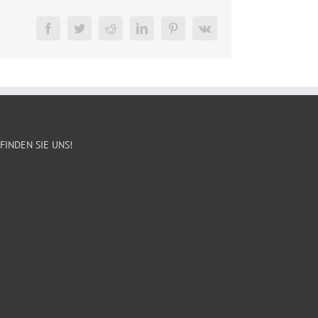
Facebook
Twitter
Reddit
LinkedIn
Pinterest
Vk
FINDEN SIE UNS!