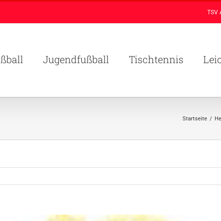
TSV 
ßball
Jugendfußball
Tischtennis
Lei
Startseite
/
He