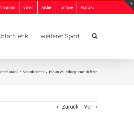
Allgemein
Verein
Archiv
Termine
Kontakt
chtathletik
weiterer Sport
rrenfussball
/
Schiedsrichter
/
Fabian Willenborg neuer Referee
Zurück
Vor