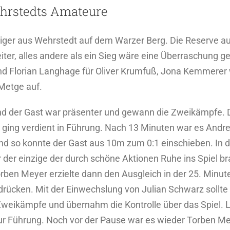
hrstedts Amateure
eiger aus Wehrstedt auf dem Warzer Berg. Die Reserve au
nseiter, alles andere als ein Sieg wäre eine Überraschu
and Florian Langhage für Oliver Krumfuß, Jona Kemmerer
 Metge auf.
und der Gast war präsenter und gewann die Zweikämpfe. D
ing verdient in Führung. Nach 13 Minuten war es Andre W
und so konnte der Gast aus 10m zum 0:1 einschieben. In d
r der einzige der durch schöne Aktionen Ruhe ins Spiel br
en Meyer erzielte dann den Ausgleich in der 25. Minute
 drücken. Mit der Einwechslung von Julian Schwarz sollte
ikämpfe und übernahm die Kontrolle über das Spiel. L
ur Führung. Noch vor der Pause war es wieder Torben Me