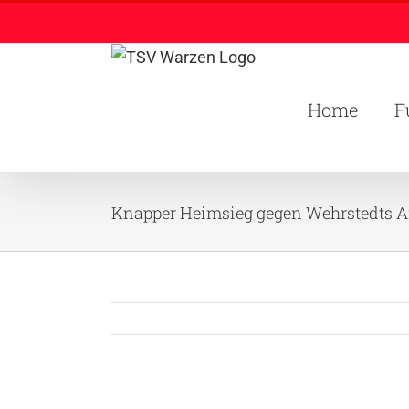
Zum
Inhalt
springen
Home
F
Knapper Heimsieg gegen Wehrstedts 
Zeige