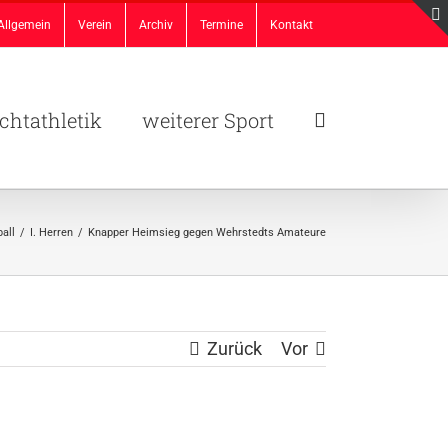
Allgemein
Verein
Archiv
Termine
Kontakt
chtathletik
weiterer Sport
all
/
I. Herren
/
Knapper Heimsieg gegen Wehrstedts Amateure
Zurück
Vor