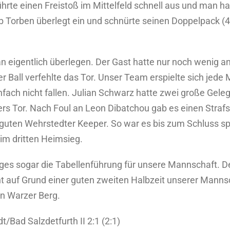
hrte einen Freistoß im Mittelfeld schnell aus und man hat
 Torben überlegt ein und schnürte seinen Doppelpack (40
igentlich überlegen. Der Gast hatte nur noch wenig an
er Ball verfehlte das Tor. Unser Team erspielte sich je
infach nicht fallen. Julian Schwarz hatte zwei große Geleg
rs Tor. Nach Foul an Leon Dibatchou gab es einen Strafs
guten Wehrstedter Keeper. So war es bis zum Schluss sp
eim dritten Heimsieg.
es sogar die Tabellenführung für unsere Mannschaft. De
ent auf Grund einer guten zweiten Halbzeit unserer Ma
en Warzer Berg.
/Bad Salzdetfurth II 2:1 (2:1)