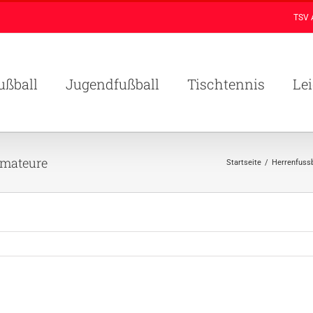
TSV 
ußball
Jugendfußball
Tischtennis
Lei
Amateure
Startseite
/
Herrenfussb