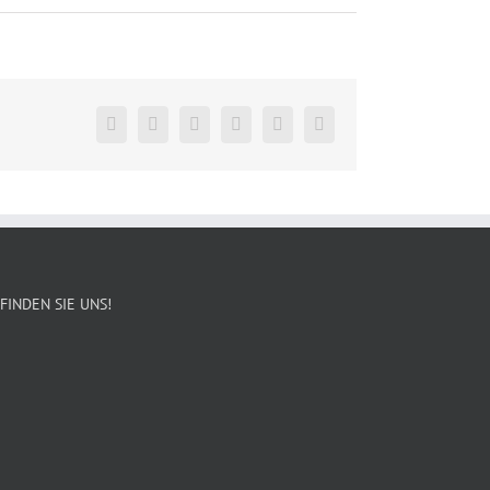
Facebook
Twitter
Reddit
LinkedIn
Pinterest
Vk
FINDEN SIE UNS!