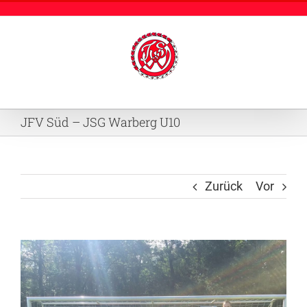
Zum
Inhalt
springen
JFV Süd – JSG Warberg U10
Zurück
Vor
Zeige
grösseres
Bild