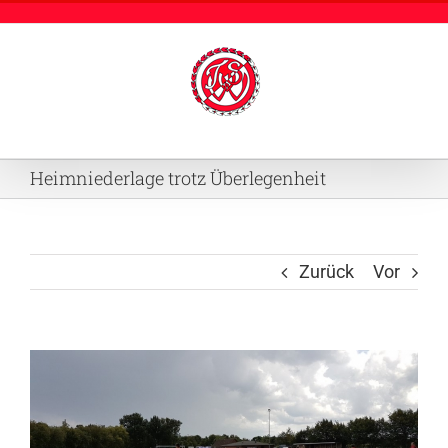
Zum
Inhalt
springen
Heimniederlage trotz Überlegenheit
Zurück
Vor
Zeige
grösseres
Bild