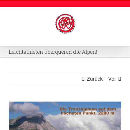
Zum
Inhalt
springen
Leichtathleten überqueren die Alpen!
Zurück
Vor
Zeige
grösseres
Bild