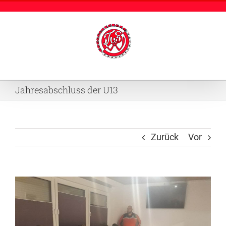
Zum
Inhalt
springen
Jahresabschluss der U13
Zurück
Vor
Zeige
grösseres
Bild