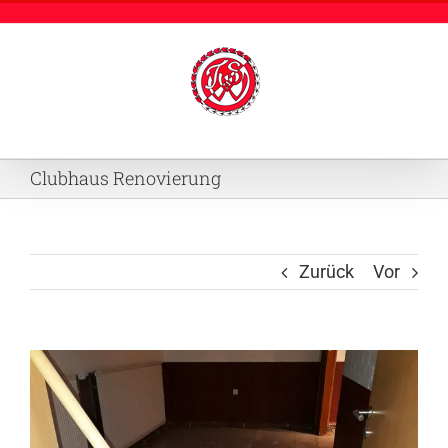
Zum
Inhalt
springen
Clubhaus Renovierung
Zurück
Vor
Zeige
grösseres
Bild