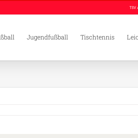
TSV 
ßball
Jugendfußball
Tischtennis
Lei