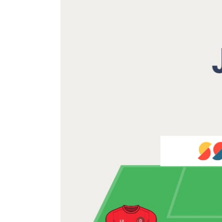
Zeige
grösseres
Bild