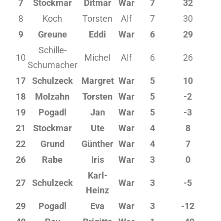
7
Stockmar
Ditmar
War
7
32
8
Koch
Torsten
Alf
7
30
9
Greune
Eddi
War
6
29
Schille-
10
Michel
Alf
6
26
Schumacher
17
Schulzeck
Margret
War
5
10
18
Molzahn
Torsten
War
5
-2
19
Pogadl
Jan
War
5
-3
21
Stockmar
Ute
War
4
8
22
Grund
Günther
War
4
7
26
Rabe
Iris
War
3
0
Karl-
27
Schulzeck
War
3
-5
Heinz
29
Pogadl
Eva
War
3
-12