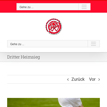
Zum
Gehe zu ...
Inhalt
springen
Gehe zu ...
Dritter Heimsieg
Zurück
Vor
Zeige