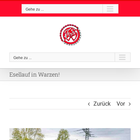
Zum
Gehe zu ...
Inhalt
springen
Gehe zu ...
Esellauf in Warzen!
Zurück
Vor
Zeige