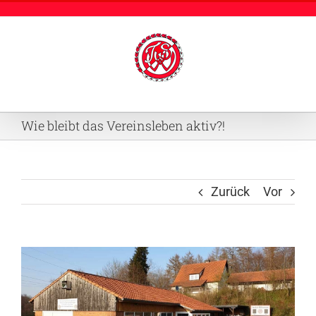
Zum
Inhalt
springen
Wie bleibt das Vereinsleben aktiv?!
Zurück
Vor
Zeige
grösseres
Bild