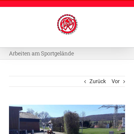
Zum
Inhalt
springen
Arbeiten am Sportgelände
Zurück
Vor
Zeige
grösseres
Bild