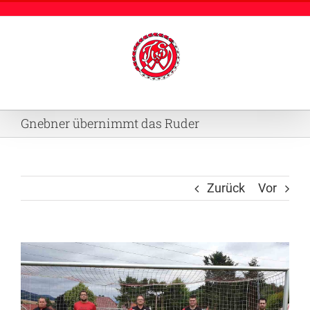
Zum
Inhalt
springen
Gnebner übernimmt das Ruder
Zurück
Vor
Zeige
grösseres
Bild