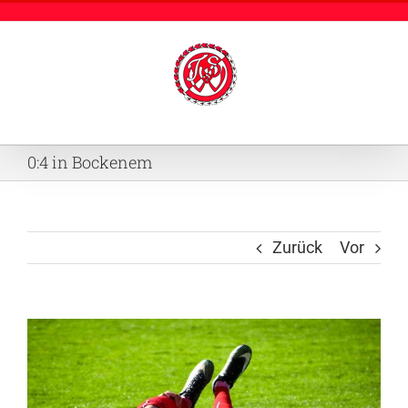
Zum
Inhalt
springen
0:4 in Bockenem
Zurück
Vor
Zeige
grösseres
Bild