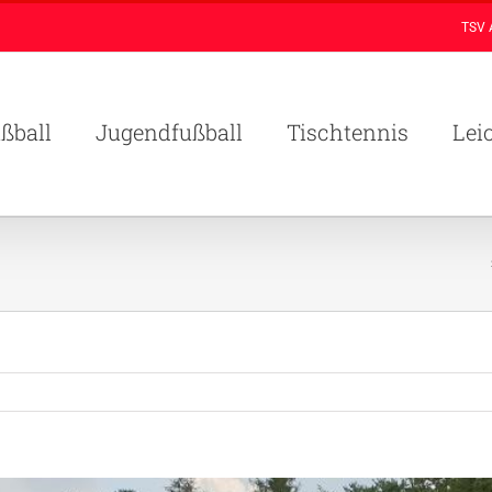
TSV 
ßball
Jugendfußball
Tischtennis
Lei