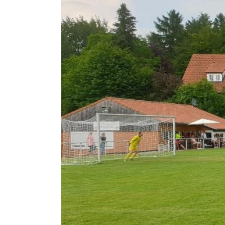
Zeige
grösseres
Bild