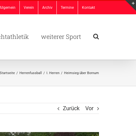
Allgemein
Verein
Archiv
Termine
Kontakt
chtathletik
weiterer Sport
Startseite
/
Herrenfussball
/
I. Herren
/
Heimsieg über Bornum
Zurück
Vor