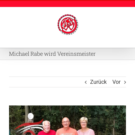
Zum
Inhalt
springen
Michael Rabe wird Vereinsmeister
Zurück
Vor
Zeige
grösseres
Bild