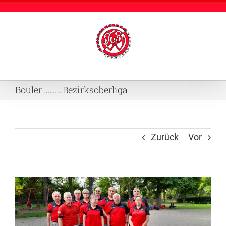
Zum
Inhalt
springen
Bouler ……….Bezirksoberliga
Zurück
Vor
Zeige
grösseres
Bild