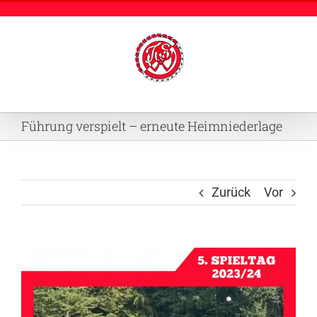
Zum
Inhalt
springen
Führung verspielt – erneute Heimniederlage
Zurück
Vor
Zeige
grösseres
Bild